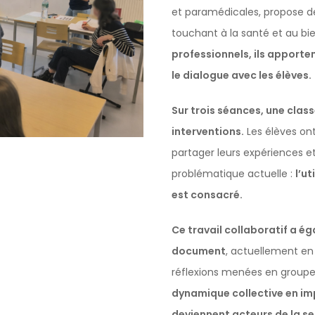
et paramédicales, propose d
touchant à la santé et au bi
professionnels, ils apport
le dialogue avec les élèves.
Sur trois séances, une class
interventions.
Les élèves ont
partager leurs expériences e
problématique actuelle :
l’u
est consacré.
Ce travail collaboratif a ég
document
, actuellement en 
réflexions menées en group
dynamique collective en imp
deviennent acteurs de la sen